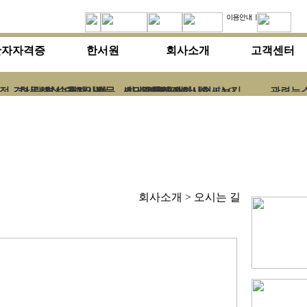
한자자격증
한서원
회사소개
고객센터
정
경시대회 수험서
한문해설
경시대회일정
공지사항
논문
서당교육교재
회사소개
대한검정회시험 FAQ
주문배송안내
기타
오시는길
관련뉴
회사소개 > 오시는 길