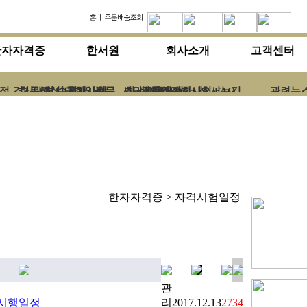
한자자격증
한서원
회사소개
고객센터
정
경시대회 수험서
한문해설
경시대회일정
공지사항
논문
서당교육교재
회사소개
대한검정회시험 FAQ
주문배송안내
기타
오시는길
관련뉴
한자자격증 > 자격시험일정
관
 시행일정
리
2017.12.13
2734