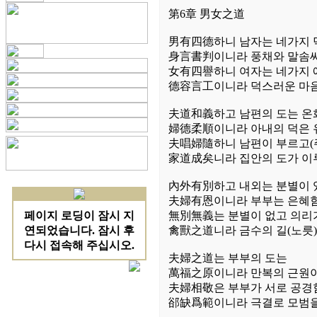
第6章 男女之道
男有四德하니 남자는 네가지 
身言書判이니라 풍채와 말솜씨
女有四譽하니 여자는 네가지 
德容言工이니라 덕스러운 마음
夫道和義하고 남편의 도는 온
婦德柔順이니라 아내의 덕은 
夫唱婦隨하니 남편이 부르고(
家道成矣니라 집안의 도가 
內外有別하고 내외는 분별이 
夫婦有恩이니라 부부는 은혜함
無別無義는 분별이 없고 의리
禽獸之道니라 금수의 길(노릇
夫婦之道는 부부의 도는
萬福之原이니라 만복의 근원
夫婦相敬은 부부가 서로 공경
郤缺爲範이니라 극결로 모범을