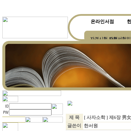
온라인서점
자격시험 수험서
자격시험일
한자ㆍ한문전문서적
제 목
[ 사자소학 ] 제6장 男
글쓴이
한서원