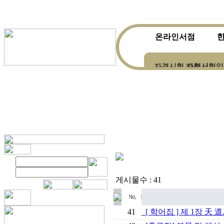
온라인서점
자격시험 수험서
자격시험일
한자ㆍ한문전문서적
게시물수 : 41
41
[ 학어집 ] 제 1장 天 道..