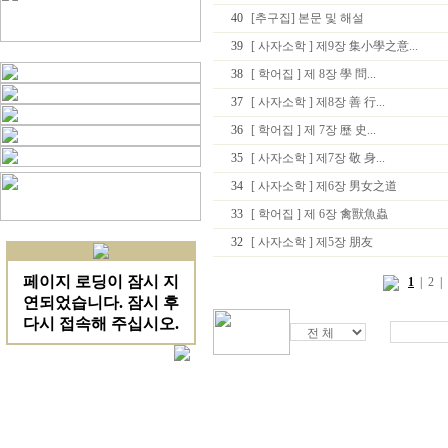
40
[추구집] 본문 및 해설
39
[ 사자소학 ] 제9장 集小學之意...
38
[ 학어집 ] 제 8장 學 問...
37
[ 사자소학 ] 제8장 善 行...
36
[ 학어집 ] 제 7장 歷 史...
35
[ 사자소학 ] 제7장 敬 身...
34
[ 사자소학 ] 제6장 男女之道
33
[ 학어집 ] 제 6장 禽獸魚蟲
32
[ 사자소학 ] 제5장 朋友
1
|
2
|