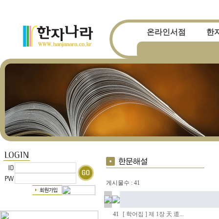
온라인서점
한
자격시험 수험서
자격시험일
한자ㆍ한문전문서적
관련뉴스
게시물수 : 41
41
[ 학어집 ] 제 1장 天 道...